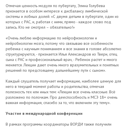
Отмечая ценность модуля по пубертату, Элина Голубева
признается в особом интересе к дисбалансу лимбической
системы и лобных долей: «С двумя детьми в пубертате, один из
которых с РАС, и, работая с ними, прямо - каждое слово под
запись. Кто не смотрел – обязательно!»
«Очень люблю информацию по нейрофизиологии и
нейробиологии мозга, потому что связываю все особенности
ребенка с научным пониманием и все знания в голове абсолютно
структурируются, - признается Илья Александров из Твери, отец
сына с РАС и профессиональный врач, - Ребенок растет и много
меняется. Лекции дают очень много вразумительных и понятных
решений по предстоящему дальнейшему пути с сыном».
Каждый слушатель получает информацию, наиболее ценную для
него в текущий момент работы и родительства, отмечая
полезность тех или иных тем: «Лекции все очень классные. Всё
разложено по полочкам. Про дееспособность и МСЭ 18+ очень
важная информация, спасибо за то, что включили эту тему».
Участие в международной конференции
В рамках программы координаторы ВОРДИ также получили