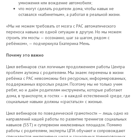
умножения или вождение автомобиля;
что могут сделать родители дома, чтобы навык не
оставался «кабинетным», а работал в реальной жизни.
«Мы не можем требовать от мозга с РАС автоматического
переноса навыка из одной ситуации в другую. Но мы можем
строить эти мосты — осознанно, шаг за шагом, рядом с
ребёнком», — подчеркнула Екатерина Мень.
Почему это важно
Цикл вебинаров стал логичным продолжением работы Центра
проблем аутизма с родителями. Мы знаем: перемены в жизни
ребёнка с РАС невозможны без ресурсных, информированных,
поддержанных взрослых рядом. Поэтому мы не только учим
ребят, но и даём родителям инструменты, которые работают
дома, в транспорте, в гостях — в каждой естественной среде, где
социальные навыки должны «срастаться» с жизнью.
Цикл вебинаров по поведенческой грамотности — лишь одно из
направлений нашей работы по развитию тренингов социальных
навыков (SST) и супервизии инклюзивных площадок. Помимо
работы с родителями, эксперты ЦПА обучают и сопровождают
специалистов инклюзивных школ и социальных тренировочных