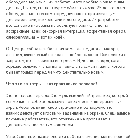
оборудование, как с ним работать и что вообще можно с ним
делать. Для тех, кто не в курсе: «Амалтея» уже 25 лет создаёт
оборудование в тесном сотрудничестве с практикующими
дефектологами, психологами и логопедами. Их разработки
всегда ориентированы на реальную практику, а не на
абстрактные идеи: сенсорная интеграция, аффективная сфера,
саморегуляция — вот их конёк.
От Центра собралась большая команда: педагоги, тьюторы,
логопед, клинический психолог и нейропсихолог. Все пришли с
запросом, все — с живым интересом. И, честно говоря, когда
зеркало включили, в комнате повисла та самая тишина, которая
бывает только перед чем-то действительно новым.
Что это за зверь — интерактивное зеркало?
Это не просто зеркало. Это мультимедийный тренажёр, который
совмещает в себе зеркальную поверхность и интерактивный
экран. Ребёнок видит своё отражение и одновременно
взаимодействует с игровыми заданиями на экране. Специальное
покрытие работает так, что отражение не пропадает, а
дополняется цифровым контентом.
Устройство предназначено для работы с эмоционально-волевой