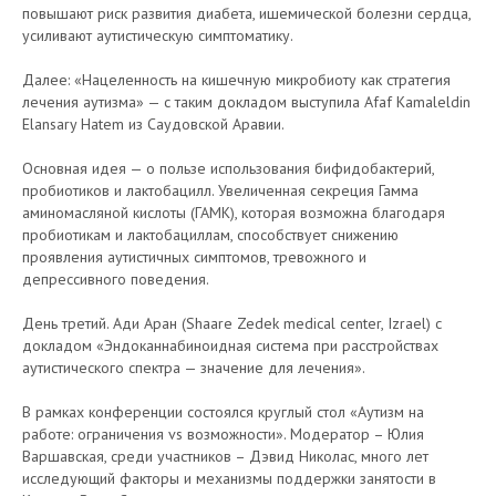
повышают риск развития диабета, ишемической болезни сердца,
усиливают аутистическую симптоматику.
Далее: «Нацеленность на кишечную микробиоту как стратегия
лечения аутизма» — с таким докладом выступила Afaf Kamaleldin
Elansary Hatem из Саудовской Аравии.
Основная идея — о пользе использования бифидобактерий,
пробиотиков и лактобацилл. Увеличенная секреция Гамма
аминомасляной кислоты (ГАМК), которая возможна благодаря
пробиотикам и лактобациллам, способствует снижению
проявления аутистичных симптомов, тревожного и
депрессивного поведения.
День третий. Ади Аран (Shaare Zedek medical center, Izrael) с
докладом «Эндоканнабиноидная система при расстройствах
аутистического спектра — значение для лечения».
В рамках конференции состоялся круглый стол «Аутизм на
работе: ограничения vs возможности». Модератор – Юлия
Варшавская, среди участников – Дэвид Николас, много лет
исследующий факторы и механизмы поддержки занятости в