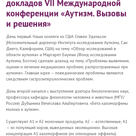
докладов VII Международной
конференции «Аутизм. Вызовы
и решения»
День первый. Наши коллеги из США Стивен Эдельсон
(Исполнительный директор Института исследования Аутизма, Сан
Диего, Калифорния, США) на тему «Обзор исследований в
области аутизма» и Маргарет Бауман (Фонд исследования
Аутизма, Бостон) сделали доклад на тему «Проблемы выявления,
оценки и лечения медицинских проблем, распространенных при
аутизме». Главная идея — поведенческие проблемы являются
следствием гастроэнтерологических проблем.
День второй начался с выступления доктора биологических наук,
профессора кафедры физиологии человека и животных (МГУ/
Россия) Дубынина Вячеслава Альбертовича. «Бета казоморфины
молока и аутизм».
Существуют А1 и А2 молочные продукты. А2 — естественные, А1
— из популяций коров, выведенных эволюционно. Высокая
концентрация А1 казоморфинов (их опиоидные эффекты)