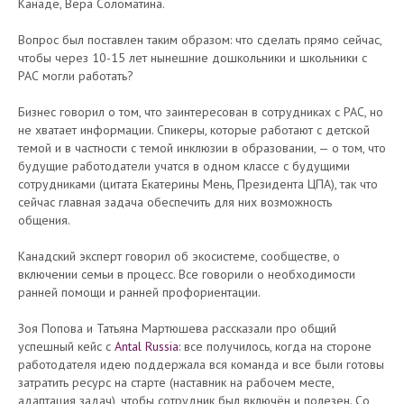
Канаде, Вера Соломатина.
Вопрос был поставлен таким образом: что сделать прямо сейчас,
чтобы через 10-15 лет нынешние дошкольники и школьники с
РАС могли работать?
Бизнес говорил о том, что заинтересован в сотрудниках c РАС, но
не хватает информации. Спикеры, которые работают с детской
темой и в частности с темой инклюзии в образовании, — о том, что
будущие работодатели учатся в одном классе с будущими
сотрудниками (цитата Екатерины Мень, Президента ЦПА), так что
сейчас главная задача обеспечить для них возможность
общения.
Канадский эксперт говорил об экосистеме, сообществе, о
включении семьи в процесс. Все говорили о необходимости
ранней помощи и ранней профориентации.
Зоя Попова и Татьяна Мартюшева рассказали про общий
успешный кейс с
Antal Russia
: все получилось, когда на стороне
работодателя идею поддержала вся команда и все были готовы
затратить ресурс на старте (наставник на рабочем месте,
адаптация задач), чтобы сотрудник был включён и полезен. Со