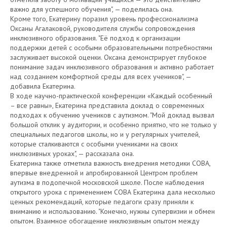
важно для успешного обучения", — поделилась она.
Кроме того, Екатерину поразил уровень профессионализма
Оксаны Агалаковой, руководителя службы сопровождения
инклюзивного образования. "Её подход к организации
поддержки детей с особыми образовательными потребностями
заслуживает высокой оценки. Оксана демонстрирует глубокое
понимание задач инклюзивного образования и активно работает
над созданием комфортной среды для всех учеников", —
добавила Екатерина.
В ходе научно-практической конференции «Каждый особенный
– все равны», Екатерина представила доклад о современных
подходах к обучению учеников с аутизмом. "Мой доклад вызвал
большой отклик у аудитории, и особенно приятно, что не только у
специальных педагогов школы, но и у регулярных учителей,
которые сталкиваются с особыми учениками на своих
инклюзивных уроках", — рассказала она.
Екатерина также отметила важность внедрения методики СОВА,
впервые внедренной и апробированной Центром проблем
аутизма в подопечной московской школе. После наблюдения
открытого урока с применением СОВА Екатерина дала несколько
ценных рекомендаций, которые педагоги сразу приняли к
вниманию и использованию. "Конечно, нужны супервизии и обмен
опытом. Взаимное обогащение инклюзивным опытом между