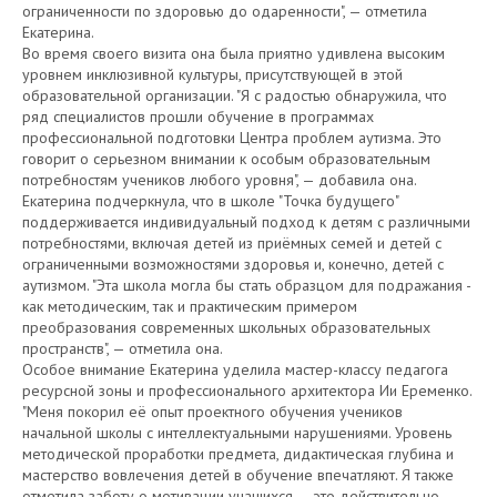
ограниченности по здоровью до одаренности", — отметила
Екатерина.
Во время своего визита она была приятно удивлена высоким
уровнем инклюзивной культуры, присутствующей в этой
образовательной организации. "Я с радостью обнаружила, что
ряд специалистов прошли обучение в программах
профессиональной подготовки Центра проблем аутизма. Это
говорит о серьезном внимании к особым образовательным
потребностям учеников любого уровня", — добавила она.
Екатерина подчеркнула, что в школе "Точка будущего"
поддерживается индивидуальный подход к детям с различными
потребностями, включая детей из приёмных семей и детей с
ограниченными возможностями здоровья и, конечно, детей с
аутизмом. "Эта школа могла бы стать образцом для подражания -
как методическим, так и практическим примером
преобразования современных школьных образовательных
пространств", — отметила она.
Особое внимание Екатерина уделила мастер-классу педагога
ресурсной зоны и профессионального архитектора Ии Еременко.
"Меня покорил её опыт проектного обучения учеников
начальной школы с интеллектуальными нарушениями. Уровень
методической проработки предмета, дидактическая глубина и
мастерство вовлечения детей в обучение впечатляют. Я также
отметила заботу о мотивации учащихся — это действительно