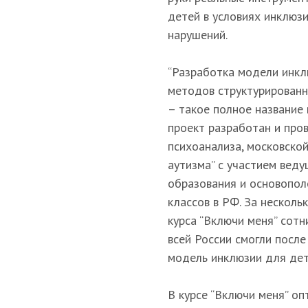
детей в условиях инклюзи
нарушений.
“Разработка модели инкл
методов структурированн
– такое полное название
проект разработан и про
психоанализа, московск
аутизма” с участием вед
образования и основопол
классов в РФ. За несколь
курса “Включи меня” сот
всей России смогли посл
модель инклюзии для дет
В курсе “Включи меня” оп