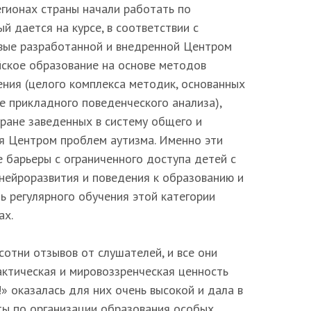
егионах страны начали работать по
й дается на курсе, в соответствии с
вые разработанной и внедренной Центром
йское образование на основе методов
ения (целого комплекса методик, основанных
е прикладного поведенческого анализа),
тране заведенных в систему общего и
я Центром проблем аутизма. Именно эти
 барьеры с ограниченного доступа детей с
нейроразвития и поведения к образованию и
ь регулярного обучения этой категории
ах.
сотни отзывов от слушателей, и все они
актическая и мировоззренческая ценность
» оказалась для них очень высокой и дала в
ты по организации образования особых