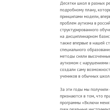
Десятки школ в разных р
подробному плану, которы
принципами модели, впер
проблем аутизма в росси
структурированного обуч
на дисциплинарном базис
также впервые в нашей с
специального образовани
методы сняли высоченные
аутизмом с нарушениями 
создали саму возможност
учеников в обычных школ
За эти годы мы получили 
признаются в том, что пр
программы «Включи меня!
руки реальные инструмен