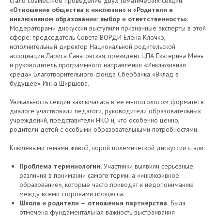
стало совместное проведение двух тематических секций:
«Отношение общества к инклюзии»
и
«Родители в
инклюзивном образовании: выбор и ответственность»
.
Модераторами дискуссии выступили признанные эксперты в этой
сфере: председатель Совета ВОРДИ Елена Клочко,
исполнительный директор Национальной родительской
ассоциации Лариса Санатовская, президент ЦПА Екатерина Мень
и руководитель программного направления «Инклюзивная
среда» Благотворительного фонда Сбербанка «Вклад в
будущее» Инна Ширшова.
Уникальность секции заключалась в ее многоголосом формате: в
диалоге участвовали педагоги, руководители образовательных
учреждений, представители НКО и, что особенно ценно,
родители детей с особыми образовательными потребностями.
Ключевыми темами живой, порой полемической дискуссии стали:
Проблема терминологии.
Участники выявили серьезные
различия в понимании самого термина «инклюзивное
образование», которые часто приводят к недопониманию
между всеми сторонами процесса.
Школа и родители — отношения партнерства.
Была
отмечена фундаментальная важность выстраивания