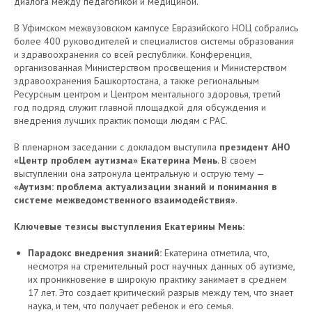
диалога между педагогикой и медициной.
В Уфимском межвузовском кампусе Евразийского НОЦ собрались
более 400 руководителей и специалистов системы образования
и здравоохранения со всей республики. Конференция,
организованная Министерством просвещения и Министерством
здравоохранения Башкортостана, а также региональным
Ресурсным центром и Центром ментального здоровья, третий
год подряд служит главной площадкой для обсуждения и
внедрения лучших практик помощи людям с РАС.
В пленарном заседании с докладом выступила
президент АНО
«Центр проблем аутизма» Екатерина Мень
. В своем
выступлении она затронула центральную и острую тему —
«Аутизм: проблема актуализации знаний и понимания в
системе межведомственного взаимодействия»
.
Ключевые тезисы выступления Екатерины Мень:
Парадокс внедрения знаний:
Екатерина отметила, что,
несмотря на стремительный рост научных данных об аутизме,
их проникновение в широкую практику занимает в среднем
17 лет. Это создает критический разрыв между тем, что знает
наука, и тем, что получает ребенок и его семья.