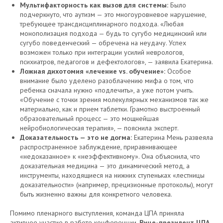
Мультифакторность как вызов для системы:
Было
подчеркнуто, что аутизм — это многоуровневое нарушение,
требующее трансдисциплинарного подхода. «Любая
монополизация подхода — будь то сугубо медицинский или
сугубо поведенческий — обречена на неудачу. Успех
возможен только при интеграции усилий неврологов,
психиатров, педагогов и дефектологов», — заявила Екатерина.
Ложная дихотомия «лечение vs. обучение»:
Особое
внимание было уделено разоблачению мифа о том, что
ребенка сначала нужно «подлечить», а уже потом учить.
«Обучение с точки зрения молекулярных механизмов так же
материально, как и прием таблетки. Грамотно выстроенный
образовательный процесс — это мощнейшая
нейробиологическая терапия», — пояснила эксперт.
Доказательность — это не догма:
Екатерина Мень развеяла
распространенное заблуждение, приравнивающее
«недоказанное» к «неэффективному». Она объяснила, что
доказательная медицина — это динамический метод, а
инструменты, находящиеся на нижних ступеньках «лестницы
доказательности» (например, прецизионные протоколы), могут
быть жизненно важны для конкретного человека.
Помимо пленарного выступления, команда ЦПА приняла
активное участие в работе конференции.
Вице-президент ЦПА,