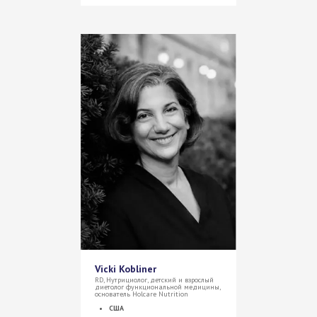
Vicki Kobliner
RD, Нутрициолог, детский и взрослый
диетолог функциональной медицины,
основатель Holcare Nutrition
США