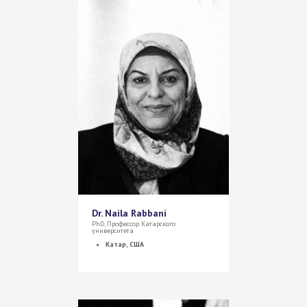
Dr. Naila Rabbani
PhD, Профессор Катарского
университета
Катар, США