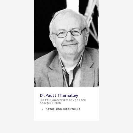
Dr. Paul J Thornalley
BSc PhD, Университет Хамада бен
Халифы (HBKU)
Катар, Великобритания