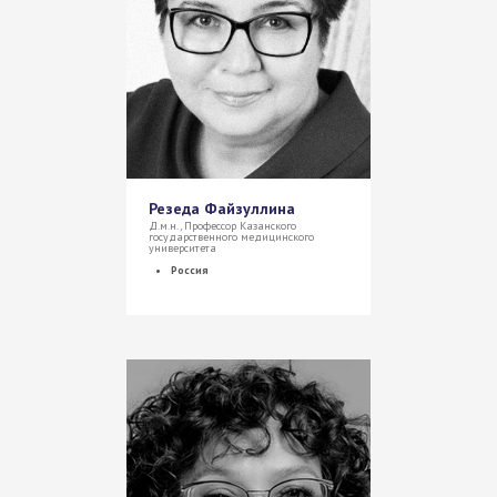
Резеда Файзуллина
Д.м.н., Профессор Казанского
государственного медицинского
университета
Россия