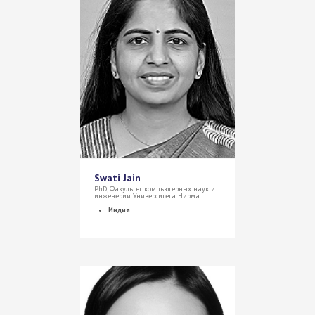
Swati Jain
PhD, Факультет компьютерных наук и
инженерии Университета Нирма
Индия