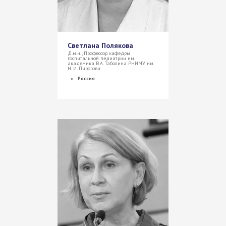
Светлана Полякова
Д.м.н., Профессор кафедры
госпитальной педиатрии им.
академика В.А. Таболина РНИМУ им.
Н. И. Пирогова
Россия