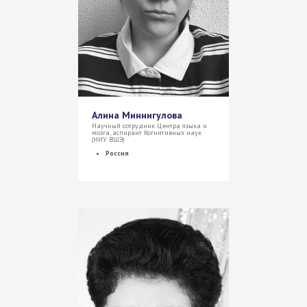
Алина Миннигулова
Научный сотрудник Центра языка и
мозга, аспирант Когнитивных наук
(НИУ ВШЭ)
Россия