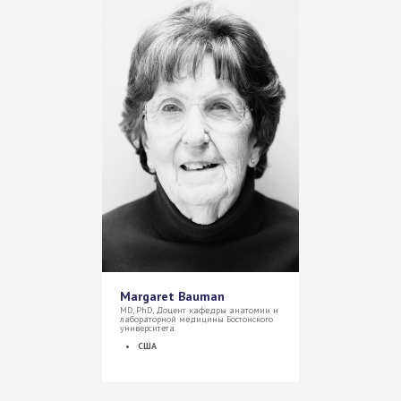
Margaret Bauman
MD, PhD, Доцент кафедры анатомии и
лабораторной медицины Бостонского
университета
США