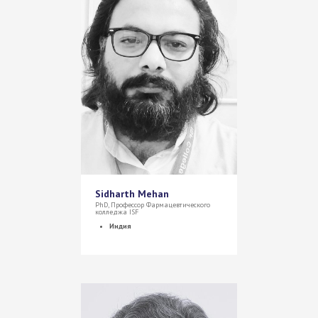
Sidharth Mehan
PhD, Профессор Фармацевтического
колледжа ISF
Индия