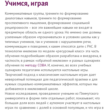
Учимся, играя
Коммуникативные группы, тренинги по формированию
диалоговых навыков, тренинги по формированию
проспективного мышления, формирование социальной
реципрокности – все эти важнейшие навыки не входят в
предметную область ни одного урока. Но именно они должны
усиленным образом «прокачиваться» в условиях школы как у
типичных учеников, так и учеников с нарушениями речи,
коммуникации и поведения, к каким относятся дети с РАС. В
технологии инклюзии по модели «ресурсный класс» эта часть
обучения подробнейшим образом разработана и внедрена, в
частности, в рамках «обратной инклюзии» и разных сценариях
обучения по
методу СОВА
. И, конечно, во всех учебных
сценариях педагогами используются настольные игры.
Творческий подход к классическим настольным играм дает
невероятный потенциал для педагогической практики и для
нужных социально-коммуникативных эффектов, которых мы
добиваемся в инклюзивной школе.
Новое исследование, проведенное учеными из Плимутского
университета в форме пяти отдельных работ, показывает, что
большая доля всех людей с аутизмом участвует в настольных
играх по сравнению с долей в основной популяции, и что игра в