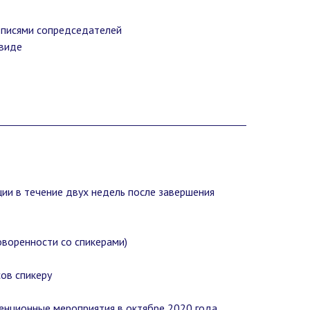
одписями сопредседателей
 виде
ции в течение двух недель после завершения
оворенности со спикерами)
ов спикеру
ренционные мероприятия в октябре 2020 года