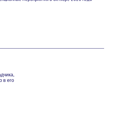
адчика,
о в его