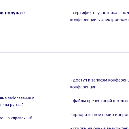
в получат:
- сертификат участника с п
конференции в электронном
- доступ к записям конферен
конференции
чные заболевания у
- файлы презентаций (по дог
е на русский.
- приоритетное право вопрос
ционно-справочный
.
- скидки на очные внеконфе