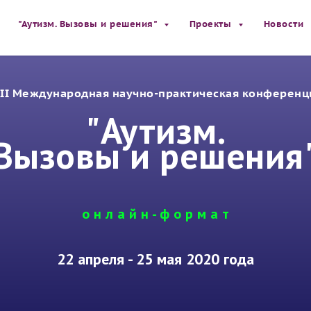
"Аутизм. Вызовы и решения"
Проекты
Новости
III Международная научно-практическая конференц
"Аутизм.
Вызовы и решения
о н л а й н - ф о р м а т
22 апреля - 25 мая 2020 года